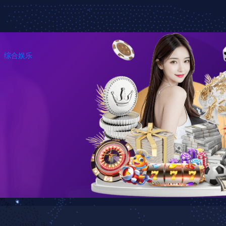
首页
关于我们
产品中心
新闻中心
在线留言
Industry
行业应用
当前位置：
首页
>
行业应用
>
城市社区