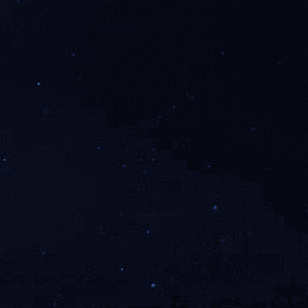
扫码加微信，了解最新动态
池型
型
型
货车