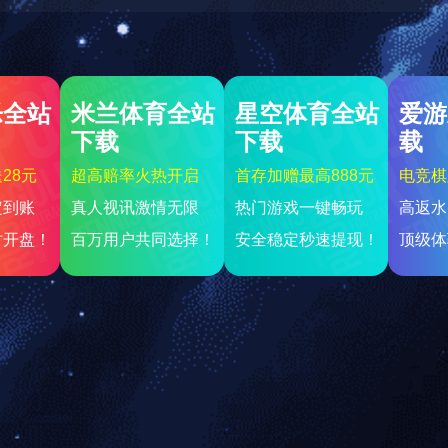
共
0
页
0
条