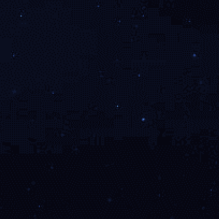
扫码加微信，了解最新动态
池型
型
型
货车
货车
网注册