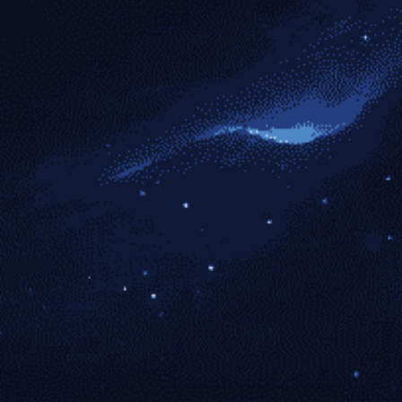
新闻中心
2023年五金制造行业前景分析及新技术趋
公司近年来在五金设备制造领域的创新与发展
五金设备制造业最新动态与未来趋势分析
公司新闻：新产品发布助力五金设备制造行业
五金行业新发展：智能制造引领未来趋势